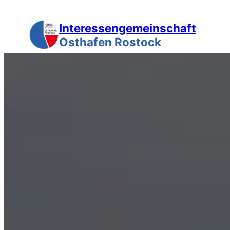
Zum
Inhalt
Interessengemeinschaft
springen
Osthafen Rostock